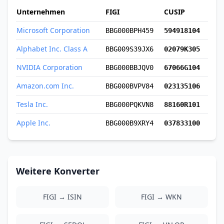
Unternehmen
FIGI
CUSIP
Microsoft Corporation
BBG000BPH459
594918104
Alphabet Inc. Class A
BBG009S39JX6
02079K305
NVIDIA Corporation
BBG000BBJQV0
67066G104
Amazon.com Inc.
BBG000BVPV84
023135106
Tesla Inc.
BBG000PQKVN8
88160R101
Apple Inc.
BBG000B9XRY4
037833100
Weitere Konverter
FIGI → ISIN
FIGI → WKN